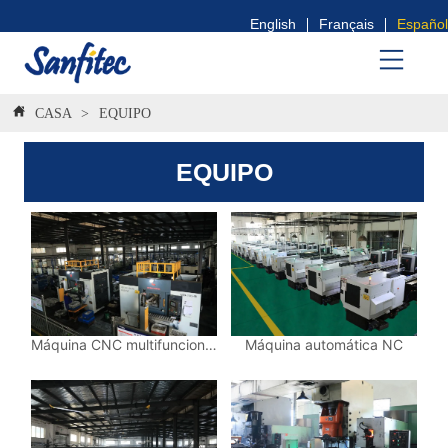
English
Français
Español
CASA
>
EQUIPO
EQUIPO
Máquina CNC multifuncional automática
Máquina automática NC