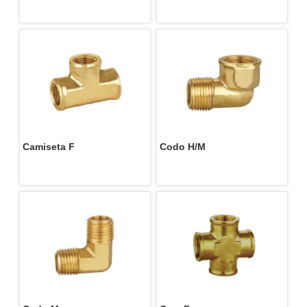
Camiseta F
Codo H/M