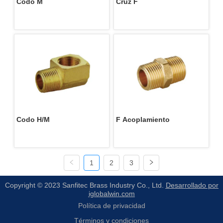
Codo M
Cruz F
Codo H/M
F Acoplamiento
1
2
3
Copyright © 2023 Sanfitec Brass Industry Co., Ltd.
Desarrollado por
iglobalwin.com
Política de privacidad
Términos y condiciones