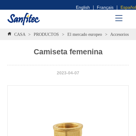
English
Français
Español
CASA
>
PRODUCTOS
>
El mercado europeo
>
Accesorios lig
Camiseta femenina
2023-04-07