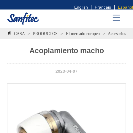
English
Français
Español
CASA
>
PRODUCTOS
>
El mercado europeo
>
Accesorios Tis
Acoplamiento macho
2023-04-07