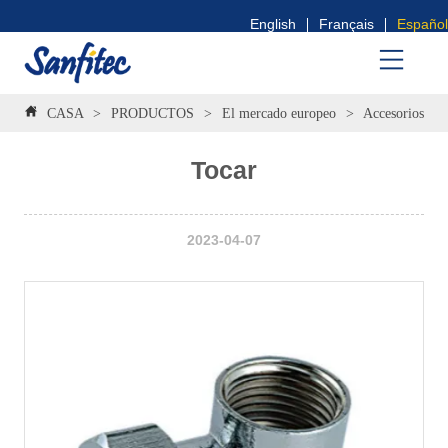
English
Français
Español
CASA
>
PRODUCTOS
>
El mercado europeo
>
Accesorios de a
Tocar
2023-04-07