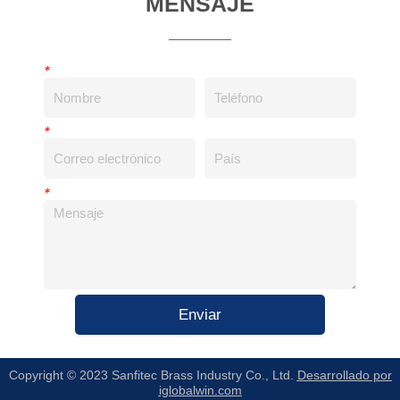
MENSAJE
*
*
*
Enviar
Copyright © 2023 Sanfitec Brass Industry Co., Ltd.
Desarrollado por
iglobalwin.com