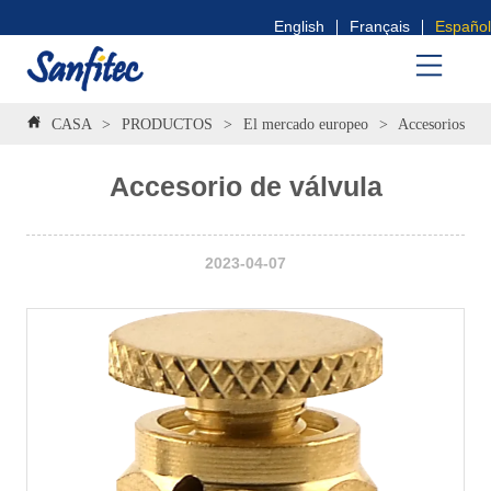
English
Français
Español
CASA
>
PRODUCTOS
>
El mercado europeo
>
Accesorios de a
Accesorio de válvula
2023-04-07