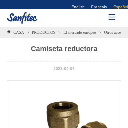
English
Français
Español
CASA
>
PRODUCTOS
>
El mercado europeo
>
Otros accesori
Camiseta reductora
2023-04-07